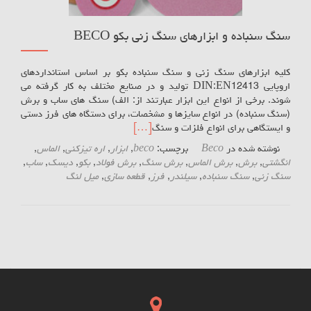
سنگ سنباده و ابزارهای سنگ زنی بکو BECO
کلیه ابزارهای سنگ زنی و سنگ سنباده بکو بر اساس استانداردهای
اروپایی DIN:EN12413 تولید و در صنایع مختلف به کار گرفته می
شوند. برخی از انواع این ابزار عبارتند از: الف) سنگ های ساب و برش
(سنگ سنباده) در انواع سایزها و مشخصات، برای دستگاه های فرز دستی
و ایستگاهی برای انواع فلزات و سنگ
[…]
نوشته شده در
Beco
برچسب:
beco
,
ابزار
,
اره تیزکنی
,
الماس
,
انگشتی
,
برش
,
برش الماس
,
برش سنگ
,
برش فولاد
,
بکو
,
دیسک
,
ساب
,
سنگ زنی
,
سنگ سنباده
,
سیلندر
,
فرز
,
قطعه سازی
,
میل لنگ
Posts navigation