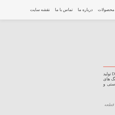
Skip to co
محصولات
درباره ما
تماس با ما
نقشه سایت
کلیه ابزارهای سنگ زنی و سنگ سنباده بکو بر اساس استانداردهای اروپایی DIN:EN12413 تولید
نگ های
ستی و
قطعه