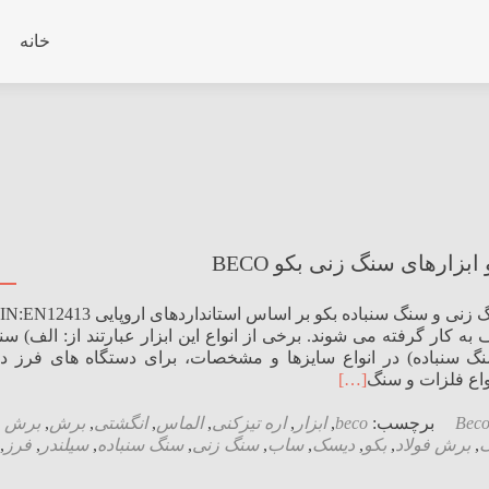
ntent
خانه
بزارهای سنگ زنی بکو BECO
 به کار گرفته می شوند. برخی از انواع این ابزار عبارتند از: الف) س
 سنباده) در انواع سایزها و مشخصات، برای دستگاه های فرز د
واع فلزات و سنگ
[…]
Bec
برچسب:
beco
,
ابزار
,
اره تیزکنی
,
الماس
,
انگشتی
,
برش
,
برش
,
برش فولاد
,
بکو
,
دیسک
,
ساب
,
سنگ زنی
,
سنگ سنباده
,
سیلندر
,
فرز
,